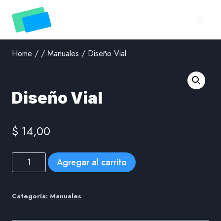
Skip
to
content
Home
/
/
Manuales
/
Diseño Vial
Diseño Vial
$
14,00
Diseño
Agregar al carrito
Vial
cantidad
Categoría:
Manuales